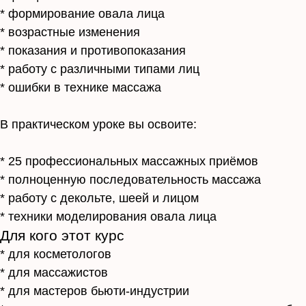
Контакты
* формирование овала лица
Пишите и задавайте вопросы по
* возрастные изменения
поводу курсов и их приобретения. Я
* показания и противопоказания
постараюсь рассказать всю
* работу с различными типами лиц
информацию, которую вы не смогли
найти на сайте.
* ошибки в технике массажа
Номер телефона:
+49 159 013 09
В практическом уроке вы освоите:
893
* 25 профессиональных массажных приёмов
* полноценную последовательность массажа
Вы можете оставить отзывы на
* работу с декольте, шеей и лицом
курсы Академии перейдя по ссылке
* техники моделирования овала лица
ниже:
Для кого этот курс
ОСТАВИТЬ ОТЗЫВ
* для косметологов
* для массажистов
Запись на
* для мастеров бьюти-индустрии