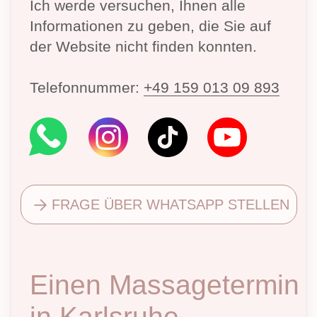
FRAGE ÜBER WHATSAPP STELLEN
Einen Massagetermin
in Karlsruhe
vereinbaren
Sie können Ihre Kontaktdaten
hinterlassen und einen Termin für eine
Massage vereinbaren.
Adresse:
Kaiserstrasse 188, 76133,
Karlsruhe
Kurszeiten
Montag – Freitag
9:00 / 10:15 / 11:30 / 12:45 / 14:00 /
15:15 / 16:30