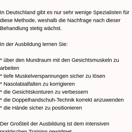
In Deutschland gibt es nur sehr wenige Spezialisten für
Контакты
diese Methode, weshalb die Nachfrage nach dieser
Behandlung stetig wächst.
Пишите и задавайте вопросы по
поводу курсов и их приобретения. Я
In der Ausbildung lernen Sie:
постараюсь рассказать всю
информацию, которую вы не смогли
найти на сайте.
* über den Mundraum mit den Gesichtsmuskeln zu
arbeiten
Номер телефона:
+49 159 013 09
893
* tiefe Muskelverspannungen sicher zu lösen
* Nasolabialfalten zu korrigieren
* die Gesichtskonturen zu verbessern
* die Doppelhandschuh-Technik korrekt anzuwenden
Вы можете оставить отзывы на
* die Hände sicher zu positionieren
курсы Академии перейдя по ссылке
ниже:
Der Großteil der Ausbildung ist dem intensiven
ОСТАВИТЬ ОТЗЫВ
praktischen Training gewidmet.