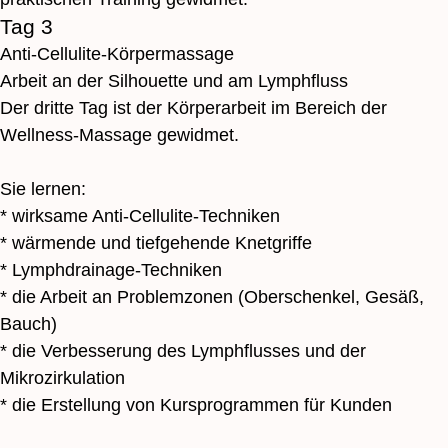
Tag 3
Запись на
Anti-Cellulite-Körpermassage
массаж в
Arbeit an der Silhouette und am Lymphfluss
Карлсруэ
Der dritte Tag ist der Körperarbeit im Bereich der
Вы можете оставить свои
Wellness-Massage gewidmet.
контактные данные и записаться на
массаж.
Адрес:
Sie lernen:
Карлсруэ, Германия, Kaiserstraße
* wirksame Anti-Cellulite-Techniken
188
* wärmende und tiefgehende Knetgriffe
* Lymphdrainage-Techniken
Номер телефона:
+49 159 013 09
893
* die Arbeit an Problemzonen (Oberschenkel, Gesäß,
Bauch)
Расписание сеансов
* die Verbesserung des Lymphflusses und der
Понедельник – пятница
9:00 / 10:15 / 11:30 / 12:45 / 14:00 /
Mikrozirkulation
15:15 / 16:30
* die Erstellung von Kursprogrammen für Kunden